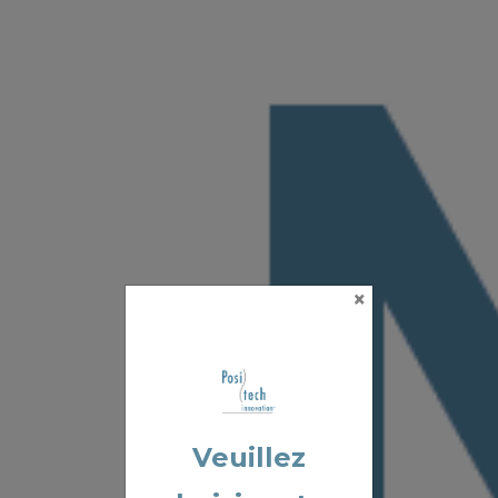
×
Veuillez