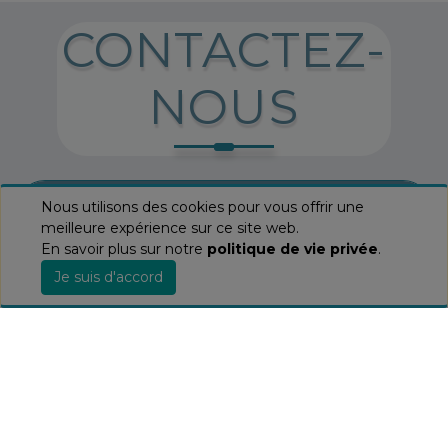
CONTACTEZ-
NOUS
Nous utilisons des cookies pour vous offrir une
meilleure expérience sur ce site web.
En savoir plus sur notre
politique de vie privée
.
100-1566 Rue Nationale
Je suis d'accord
Terrebonne QC J6W 0E2, Canada
450.964.3232 / (1) 877.964.3232
commande@positech.ca