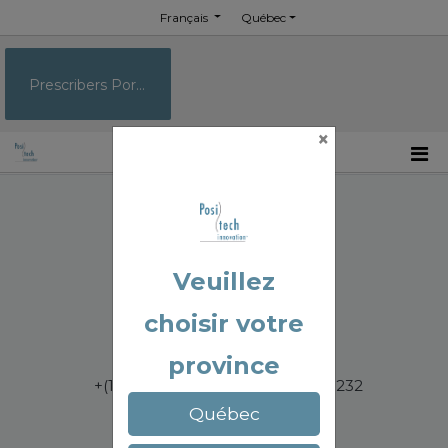
Français
Québec
Prescribers Portal
×
100-1566 Rue Nationale
Terrebonne QC J6W 0E2
Veuillez
Canada
choisir votre
province
+(1) 450.964.3232 / +(1) 877.964.3232
Québec