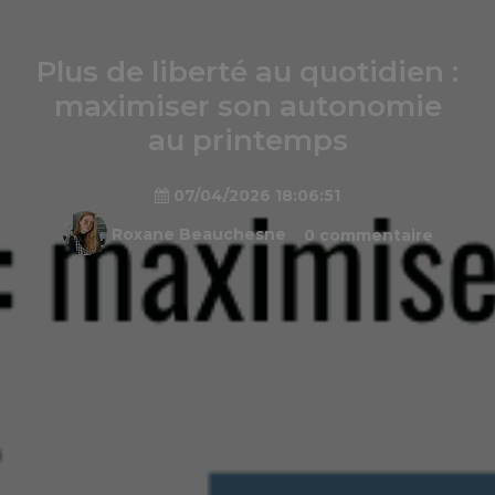
Plus de liberté au quotidien :
maximiser son autonomie
au printemps
07/04/2026 18:06:51
Roxane Beauchesne
0 commentaire