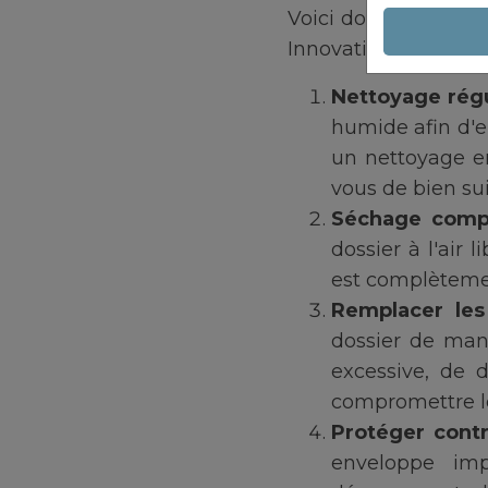
Voici donc quelques
Innovation :
Nettoyage régu
humide afin d'en
un nettoyage en
vous de bien sui
Séchage comp
dossier à l'air
est complètemen
Remplacer les
dossier de mani
excessive, de 
compromettre le 
Protéger contr
enveloppe imp