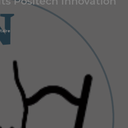
ts Positech Innovation
aire