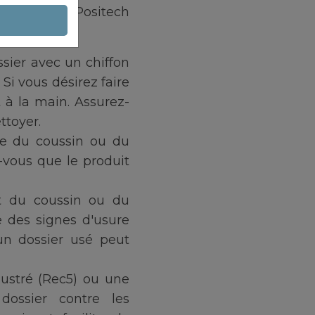
os produits Positech
ssier avec un chiffon
 Si vous désirez faire
t à la main. Assurez-
ettoyer.
sse du coussin ou du
z-vous que le produit
tat du coussin ou du
e des signes d'usure
un dossier usé peut
 lustré (Rec5) ou une
ossier contre les