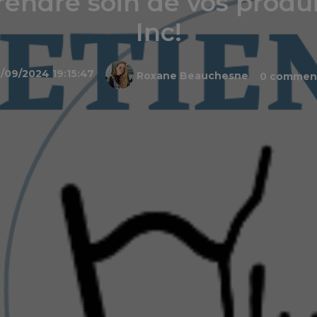
endre soin de vos produi
Inc!
/09/2024 19:15:47
Roxane Beauchesne
0 comment