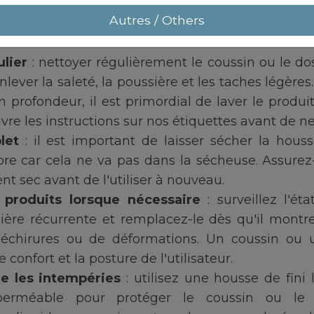
 conseils à appliquer pour bien prendre soin de v
Autres / Others
lier
: nettoyer régulièrement le coussin ou le do
lever la saleté, la poussière et les taches légères.
 profondeur, il est primordial de laver le produi
vre les instructions sur nos étiquettes avant de n
let
: il est important de laisser sécher la hou
 libre car cela ne va pas dans la sécheuse. Assure
t sec avant de l'utiliser à nouveau.
 produits lorsque nécessaire
: surveillez l'é
ère récurrente et remplacez-le dès qu'il montr
déchirures ou de déformations. Un coussin ou 
confort et la posture de l'utilisateur.
e les intempéries
: utilisez une housse de fini
erméable pour protéger le coussin ou le d