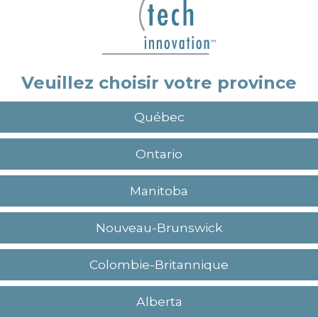
Veuillez choisir votre province
Québec
Ontario
Manitoba
Nouveau-Brunswick
Colombie-Britannique
ussins de sièges et des dossiers pour chaise
el pour assurer le confort, la durabilité et l'hygièn
Alberta