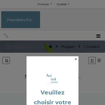
Français
Québec
Prescribers Portal
Dossiers
Magasin
/ Dossiers
×
No Product Found.
Veuillez
choisir votre