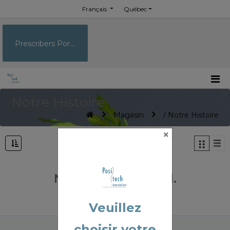
Français
Québec
Prescribers Portal
Notre Histoire
Magasin
/ Notre Histoire
×
No Product Found.
Veuillez
choisir votre