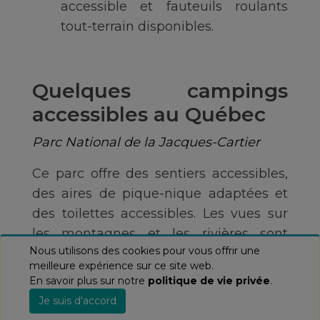
accessible et fauteuils roulants
tout-terrain disponibles.
Quelques campings
accessibles au Québec
Parc National de la Jacques-Cartier
Ce parc offre des sentiers accessibles,
des aires de pique-nique adaptées et
des toilettes accessibles. Les vues sur
les montagnes et les rivières sont
Nous utilisons des cookies pour vous offrir une
époustouflantes, un endroit idéal pour
meilleure expérience sur ce site web.
s'évader dans la nature.
En savoir plus sur notre
politique de vie privée
.
Je suis d'accord
Have a Question? Vous avez une question?