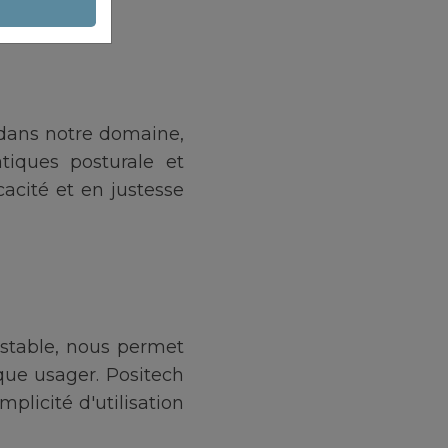
 dans notre domaine,
iques posturale et
acité et en justesse
stable, nous permet
ue usager. Positech
plicité d'utilisation