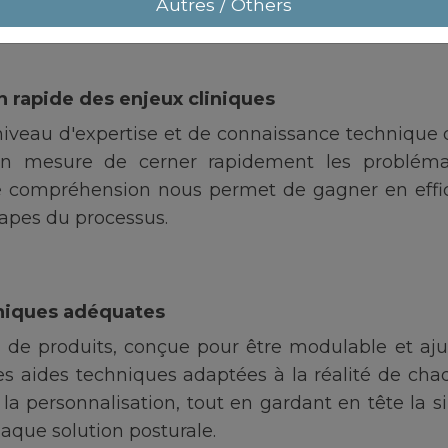
eau.
Autres / Others
 rapide des enjeux cliniques
niveau d'expertise et de connaissance technique
en mesure de cerner rapidement les problémat
te compréhension nous permet de gagner en effic
tapes du processus.
hniques adéquates
de produits, conçue pour être modulable et aju
 aides techniques adaptées à la réalité de chaq
la personnalisation, tout en gardant en tête la sim
chaque solution posturale.