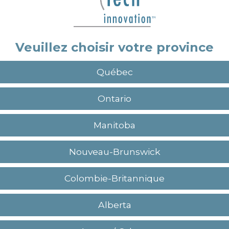
Veuillez choisir votre province
Québec
Ontario
Manitoba
Nouveau-Brunswick
Colombie-Britannique
aides techniques à la posture, la qualité d'un p
érence, c'est la capacité à comprendre, à adapt
Alberta
s aux besoins des usagers, tout en collaborant 