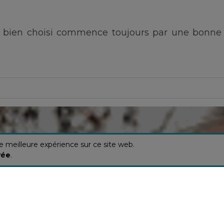
 bien choisi commence toujours par une bonn
ne meilleure expérience sur ce site web.
vée
.