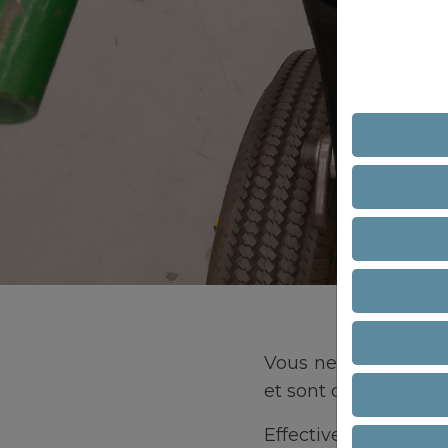
Vous ne le saviez pe
et sont certifiés.
Effectivement, nous 