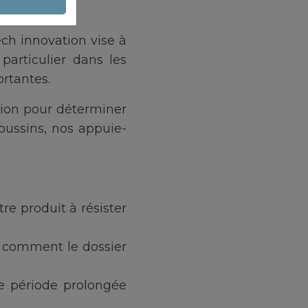
ichigan
.
ch innovation vise à
 particulier dans les
ortantes.
ision pour déterminer
coussins, nos appuie-
tre produit à résister
er comment le dossier
ne période prolongée