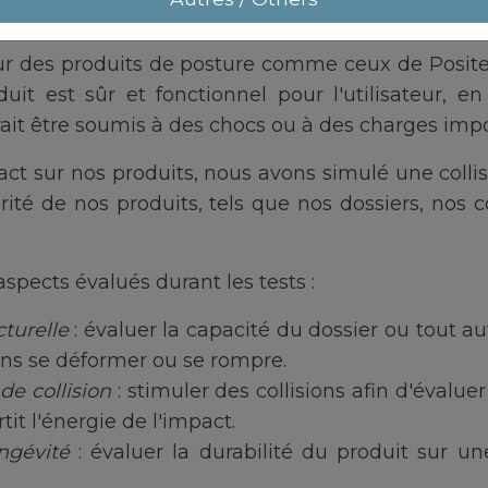
its lors d'un test de collision à
l'Université du M
sur des produits de posture comme ceux de Posite
uit est sûr et fonctionnel pour l'utilisateur, en
rrait être soumis à des chocs ou à des charges imp
act sur nos produits, nous avons simulé une coll
curité de nos produits, tels que nos dossiers, nos 
aspects évalués durant les tests :
turelle
: évaluer la capacité du dossier ou tout au
ns se déformer ou se rompre.
de collision
: stimuler des collisions afin d'évalu
tit l'énergie de l'impact.
ongévité
: évaluer la durabilité du produit sur u