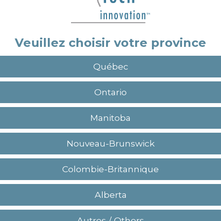
Veuillez choisir votre province
Québec
Ontario
Manitoba
Nouveau-Brunswick
Colombie-Britannique
ut être pas, mais la majorité de nos produits ont 
Alberta
avons eu la chance il y a quelques années de teste
Autres / Others