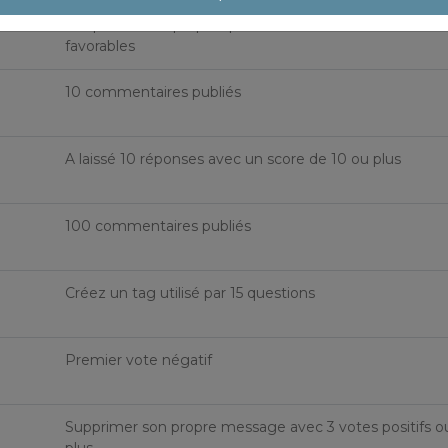
A répondu à sa propre question avec au moins 4 votes
favorables
10 commentaires publiés
A laissé 10 réponses avec un score de 10 ou plus
100 commentaires publiés
Créez un tag utilisé par 15 questions
Premier vote négatif
Supprimer son propre message avec 3 votes positifs o