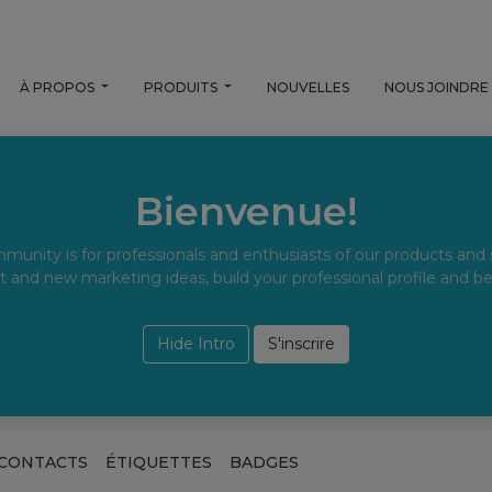
À PROPOS
PRODUITS
NOUVELLES
NOUS JOINDRE
Bienvenue!
munity is for professionals and enthusiasts of our products and 
t and new marketing ideas, build your professional profile and 
Hide Intro
S'inscrire
CONTACTS
ÉTIQUETTES
BADGES