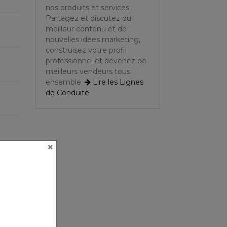
nos produits et services.
Partagez et discutez du
meilleur contenu et de
nouvelles idées marketing,
construisez votre profil
professionnel et devenez de
meilleurs vendeurs tous
ensemble.
Lire les Lignes
de Conduite
×