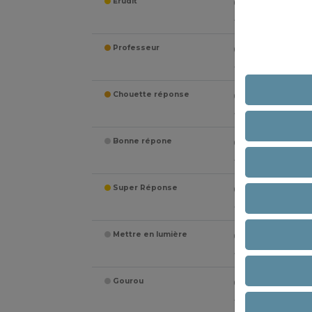
Erudit
0
utilisateurs
récompensés
Professeur
0
utilisateurs
récompensés
Chouette réponse
0
utilisateurs
récompensés
Bonne répone
0
utilisateurs
récompensés
Super Réponse
0
utilisateurs
récompensés
Mettre en lumière
0
utilisateurs
récompensés
Gourou
0
utilisateurs
récompensés