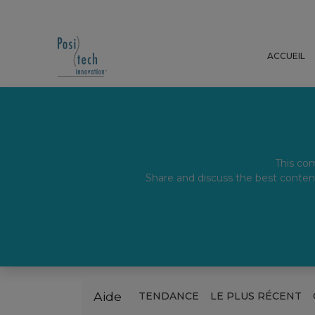
ACCUEIL
This com
Share and discuss the best conten
Aide
TENDANCE
LE PLUS RÉCENT