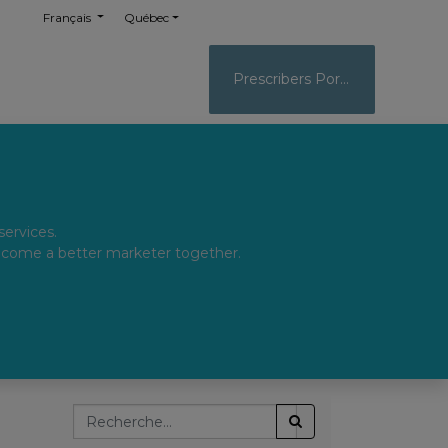
Français
Québec
Prescribers Portal
services.
become a better marketer together.